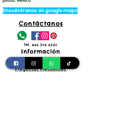
potosí, México
Encuéntranos en google maps
Contáctanos
tel.
444 314 4341
Información
Costos de envíos y
devoluciones
Preguntas Frecuentes
Horarios:
Lunes a Viernes
11:00 am a 2:00 pm y 4:30 pm a 7:30
pm
​Sábados 11:00 am a 2:00 pm
coloryfiestaslp@gmail.com