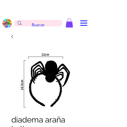
Envíos gratis en la compra de $999 pesos, no
aplica arreglos de globos, extintores y
tableros
diadema araña