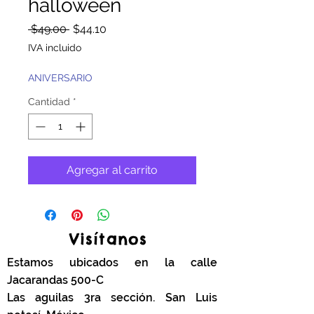
halloween
Precio
Precio
 $49.00 
$44.10
de
IVA incluido
oferta
ANIVERSARIO
Cantidad
*
Agregar al carrito
Visítanos
Estamos ubicados en la calle
Jacarandas 500-C
Las aguilas 3ra sección. San Luis