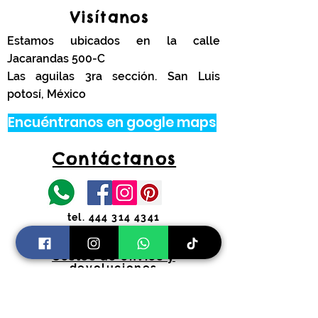
Visítanos
Estamos ubicados en la calle
Jacarandas 500-C
Las aguilas 3ra sección. San Luis
potosí, México
Encuéntranos en google maps
Contáctanos
tel.
444 314 4341
Información
Costos de envíos y
devoluciones
Preguntas Frecuentes
Horarios: