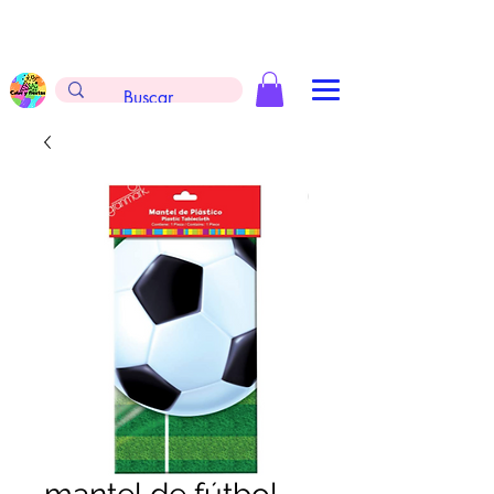
Envíos gratis en la compra de $999 pesos, no
aplica arreglos de globos, extintores y
tableros