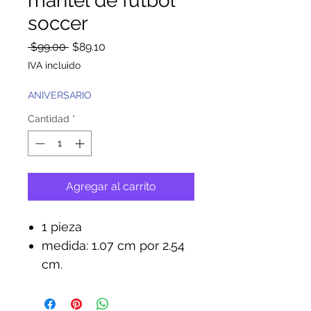
mantel de fútbol
soccer
Precio
Precio
 $99.00 
$89.10
de
IVA incluido
oferta
ANIVERSARIO
Cantidad
*
Agregar al carrito
1 pieza
medida: 1.07 cm por 2.54
cm.