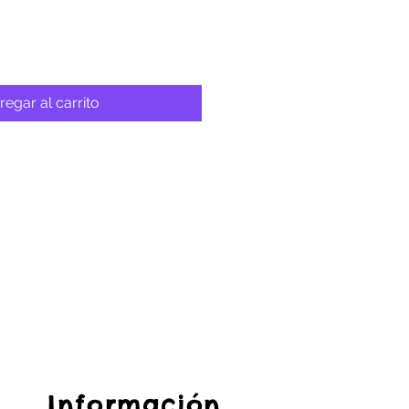
regar al carrito
Información