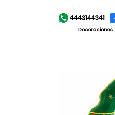
Envíos gratis en la comp
4443144341
Decoraciones