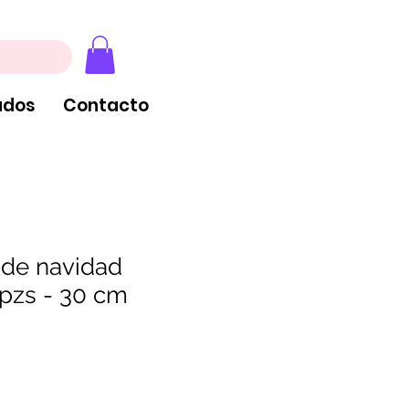
, extintores y tableros
ados
Contacto
 de navidad
 pzs - 30 cm
ecio
erta