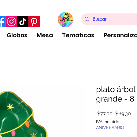
ra de $999 pesos, no aplica arreglos de globos
Globos
Mesa
Temáticas
Personaliz
plato árbol
grande - 8
Precio
Pr
 $77.00 
$69.30
de
IVA incluido
of
ANIVERSARIO