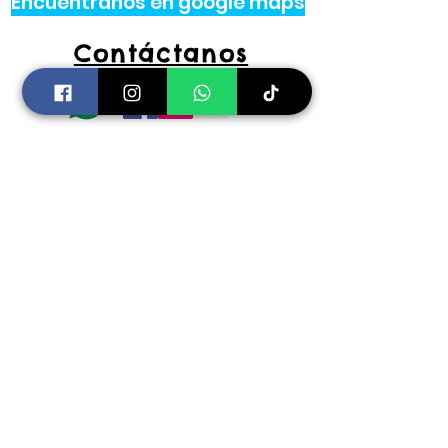
Encuéntranos en google maps
Contáctanos
tel.
444 314 4341
Información
Costos de envíos y
devoluciones
Preguntas Frecuentes
Horarios:
Lunes a Viernes
11:00 am a 2:00 pm y 4:30 pm a 7:30
pm
​Sábados 11:00 am a 2:00 pm
coloryfiestaslp@gmail.com
Pago Seguro