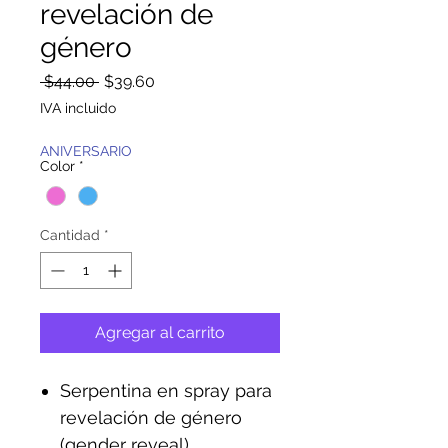
revelación de
género
Precio
Precio
 $44.00 
$39.60
de
IVA incluido
oferta
ANIVERSARIO
Color
*
Cantidad
*
Agregar al carrito
Serpentina en spray para
revelación de género
(gender reveal)