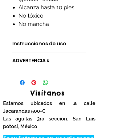
Alcanza hasta 10 pies
No tóxico
No mancha
Instrucciones de uso
Agitar antes de usar
ADVERTENCIA s
Edad recomendada para niños
mayores de 5 años
No apuntar a la cara o a los hojos
de las personas
Visítanos
No disparar el producto hacia las
Estamos ubicados en la calle
flamas
Jacarandas 500-C
Las aguilas 3ra sección. San Luis
potosí, México