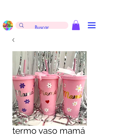
Envíos gratis en la compra de $999 pesos, no
aplica arreglos de globos, extintores y
tableros
termo vaso mamá