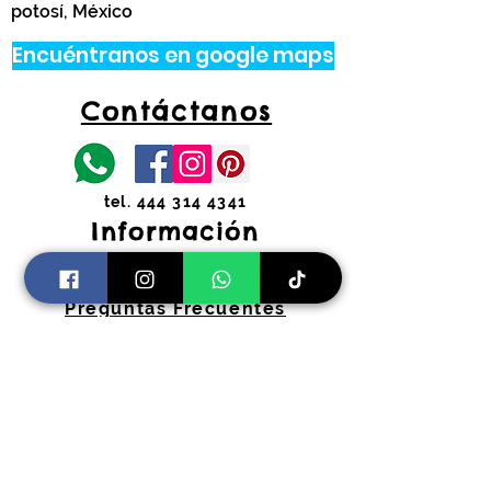
potosí, México
Encuéntranos en google maps
Contáctanos
tel.
444 314 4341
Información
Costos de envíos y
devoluciones
Preguntas Frecuentes
Horarios:
Lunes a Viernes
11:00 am a 2:00 pm y 4:30 pm a 7:30
pm
​Sábados 11:00 am a 2:00 pm
coloryfiestaslp@gmail.com