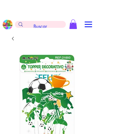
Envíos gratis en la compra de $999 pesos, no
aplica arreglos de globos, extintores y
tableros