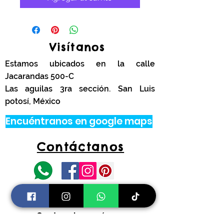
Visítanos
Estamos ubicados en la calle
Jacarandas 500-C
Las aguilas 3ra sección. San Luis
potosí, México
Encuéntranos en google maps
Contáctanos
tel.
444 314 4341
Información
Costos de envíos y
devoluciones