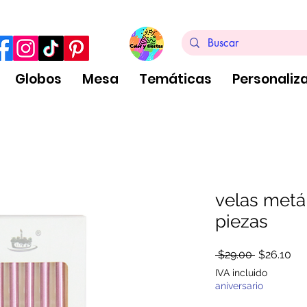
ra de $999 pesos, no aplica arreglos de globos
Globos
Mesa
Temáticas
Personaliz
velas metál
piezas
Precio
Pre
 $29.00 
$26.10
de
IVA incluido
ofe
aniversario