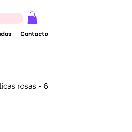
, extintores y tableros
ados
Contacto
icas rosas - 6
cio
rta