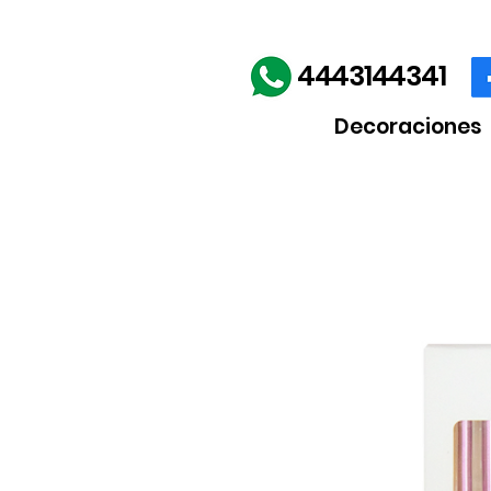
Envíos gratis en la comp
4443144341
Decoraciones