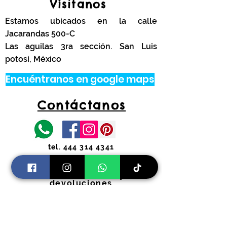
Visítanos
Estamos ubicados en la calle
Jacarandas 500-C
Las aguilas 3ra sección. San Luis
potosí, México
Encuéntranos en google maps
Contáctanos
tel.
444 314 4341
Información
Costos de envíos y
devoluciones
Preguntas Frecuentes
Horarios: