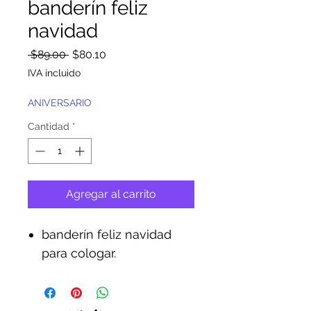
banderín feliz
navidad
Precio
Precio
 $89.00 
$80.10
de
IVA incluido
oferta
ANIVERSARIO
Cantidad
*
Agregar al carrito
banderín feliz navidad
para cologar.