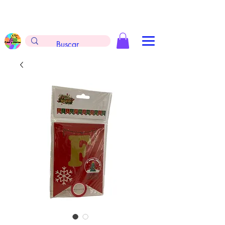
Envíos gratis en la compra de $999 pesos, no
aplica arreglos de globos, extintores y
tableros