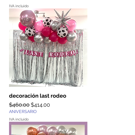
IVA incluido
decoración last rodeo
Precio
Precio de oferta
$460.00
$414.00
ANIVERSARIO
IVA incluido