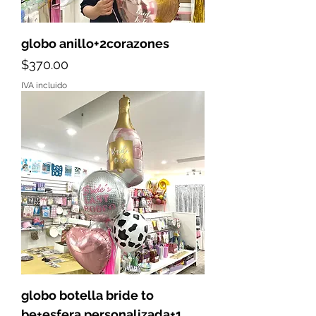
globo anillo+2corazones
Precio
$370.00
IVA incluido
globo botella bride to
be+esfera personalizada+1