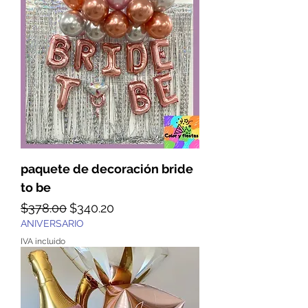
paquete de decoración bride
to be
Precio
Precio de oferta
$378.00
$340.20
ANIVERSARIO
IVA incluido