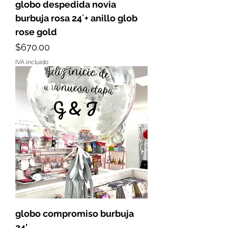
globo despedida novia
burbuja rosa 24´+ anillo glob
rose gold
Precio
$670.00
IVA incluido
globo compromiso burbuja
24'