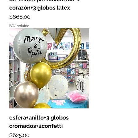
corazón+3 globos latex
Precio
$668.00
IVA incluido
esfera+anillo+3 globos
cromados+2confetti
Precio
$625.00