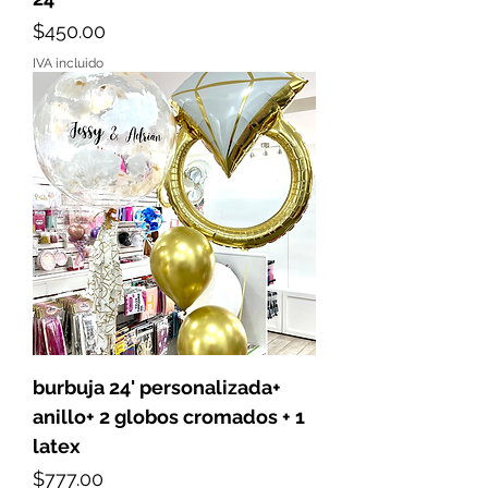
Precio
$450.00
IVA incluido
burbuja 24' personalizada+
anillo+ 2 globos cromados + 1
latex
Precio
$777.00