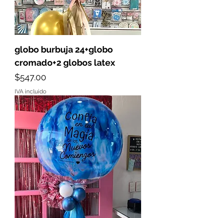
globo burbuja 24+globo
cromado+2 globos latex
Precio
$547.00
IVA incluido