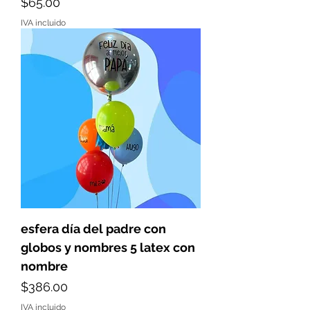
Precio
$65.00
IVA incluido
esfera día del padre con
globos y nombres 5 latex con
nombre
Precio
$386.00
IVA incluido