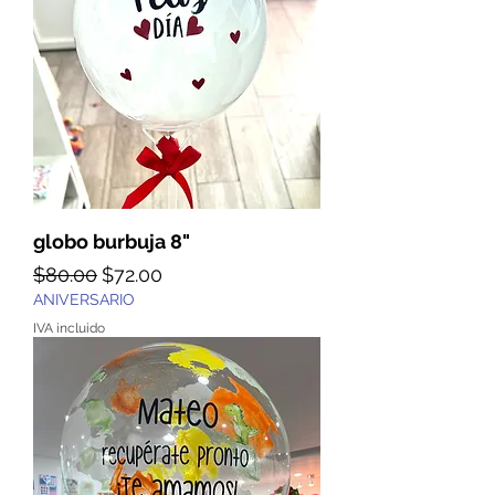
globo burbuja 8"
Precio
Precio de oferta
$80.00
$72.00
ANIVERSARIO
IVA incluido