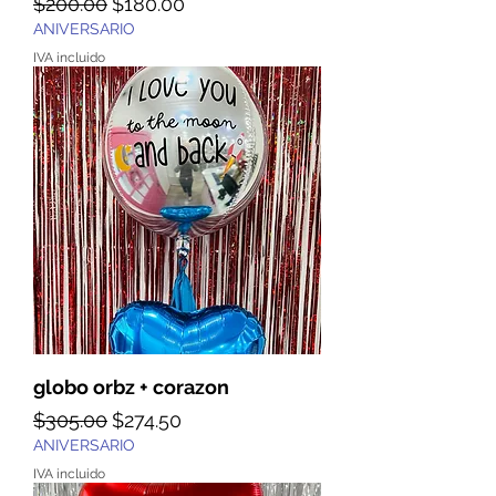
Precio
Precio de oferta
$200.00
$180.00
ANIVERSARIO
IVA incluido
globo orbz + corazon
Precio
Precio de oferta
$305.00
$274.50
ANIVERSARIO
IVA incluido