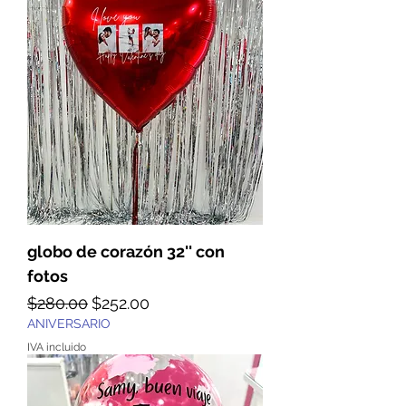
globo de corazón 32'' con
fotos
Precio
Precio de oferta
$280.00
$252.00
ANIVERSARIO
IVA incluido