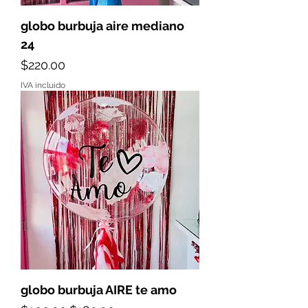
globo burbuja aire mediano
24
Precio
$220.00
IVA incluido
globo burbuja AIRE te amo