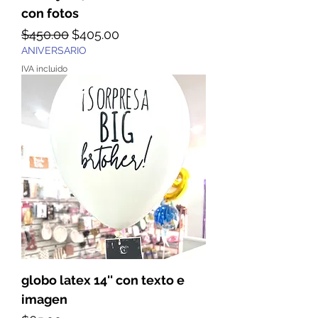
con fotos
Precio
Precio de oferta
$450.00
$405.00
ANIVERSARIO
IVA incluido
globo latex 14'' con texto e
imagen