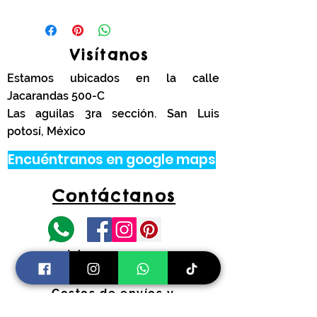
Visítanos
Estamos ubicados en la calle
Jacarandas 500-C
Las aguilas 3ra sección. San Luis
potosí, México
Encuéntranos en google maps
Contáctanos
tel.
444 314 4341
Información
Costos de envíos y
devoluciones