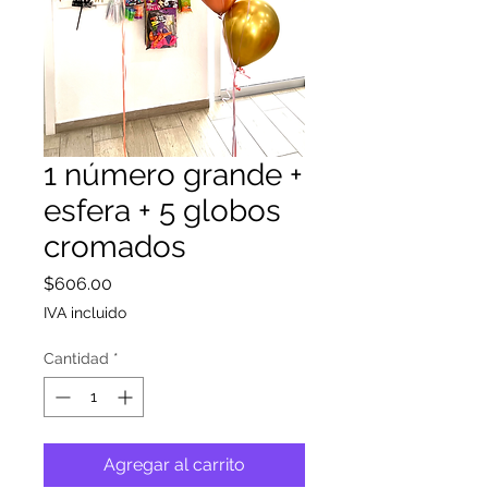
1 número grande +
esfera + 5 globos
cromados
Precio
$606.00
IVA incluido
Cantidad
*
Agregar al carrito