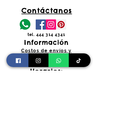
Contáctanos
tel.
444 314 4341
Información
Costos de envíos y
devoluciones
Preguntas Frecuentes
Horarios:
Lunes a Viernes
11:00 am a 2:00 pm y 4:30 pm a 7:30
pm
​Sábados 11:00 am a 2:00 pm
coloryfiestaslp@gmail.com
Pago Seguro