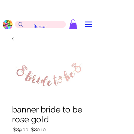
Envíos gratis en la compra de $999 pesos, no
aplica arreglos de globos, extintores y
tableros
banner bride to be
rose gold
Precio
Precio
 $89.00 
$80.10