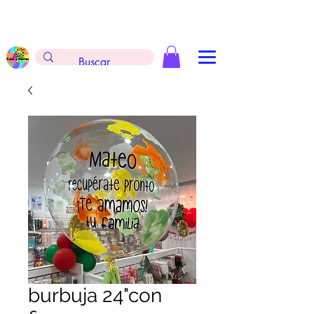
Envíos gratis en la compra de $999 pesos, no
aplica arreglos de globos, extintores y
tableros
burbuja 24"con