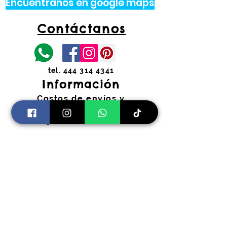
Encuéntranos en google maps
Contáctanos
tel.
444 314 4341
Información
Costos de envíos y
devoluciones
Preguntas Frecuentes
Horarios:
Lunes a Viernes
11:00 am a 2:00 pm y 4:30 pm a 7:30
pm
​Sábados 11:00 am a 2:00 pm
coloryfiestaslp@gmail.com
Pago Seguro