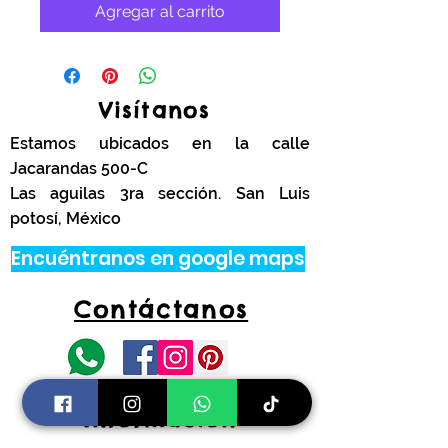
Agregar al carrito
Visítanos
Estamos ubicados en la calle
Jacarandas 500-C
Las aguilas 3ra sección. San Luis
potosí, México
Encuéntranos en google maps
Contáctanos
tel.
444 314 4341
Información
Costos de envíos y