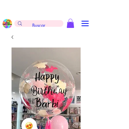
Envíos gratis en la compra de $999 pesos, no
aplica arreglos de globos, extintores y
tableros