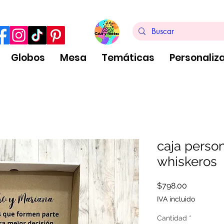
ra de $999 pesos, no aplica arreglos de globos
Globos
Mesa
Temáticas
Personaliz
caja person
whiskeros
Precio
$798.00
IVA incluido
Cantidad
*