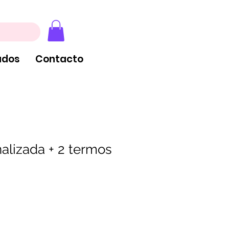
, extintores y tableros
ados
Contacto
alizada + 2 termos