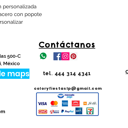
m personalizada
 acero con popote
rsonalizar
Contáctanos
das 500-C
í, México
le maps
tel. 444 314 4341
coloryfiestaslp@gmail.com
Pago Seguro
 pm