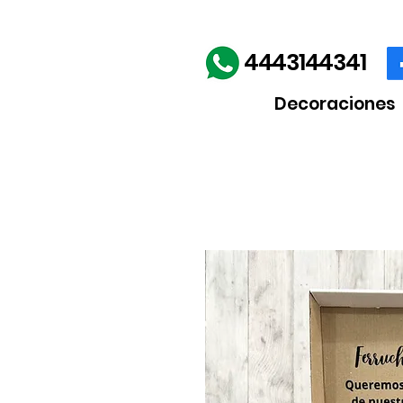
Envíos gratis en la comp
4443144341
Decoraciones