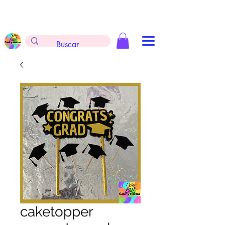
Envíos gratis en la compra de $999 pesos, no
aplica arreglos de globos, extintores y
tableros
caketopper