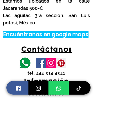
Estamos ubicados en la calle
Jacarandas 500-C
Las aguilas 3ra sección. San Luis
potosí, México
Encuéntranos en google maps
Contáctanos
tel.
444 314 4341
Información
Costos de envíos y
devoluciones
Preguntas Frecuentes
Horarios:
Lunes a Viernes
11:00 am a 2:00 pm y 4:30 pm a 7:30