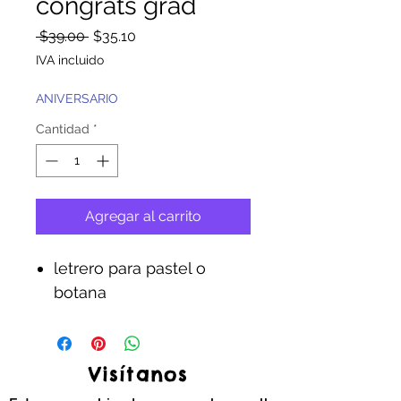
congrats grad
Precio
Precio
 $39.00 
$35.10
de
IVA incluido
oferta
ANIVERSARIO
Cantidad
*
Agregar al carrito
letrero para pastel o
botana
Visítanos