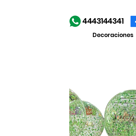
Envíos gratis en la comp
4443144341
Decoraciones