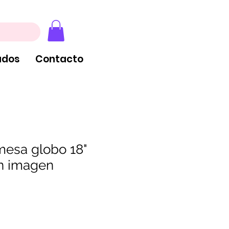
, extintores y tableros
ados
Contacto
mesa globo 18"
n imagen