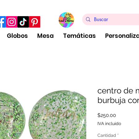
ra de $999 pesos, no aplica arreglos de globos
Globos
Mesa
Temáticas
Personaliz
centro de 
burbuja co
Precio
$250.00
IVA incluido
Cantidad
*