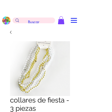
Envíos gratis en la compra de $999 pesos, no
aplica arreglos de globos, extintores y
tableros
collares de fiesta -
3 piezas