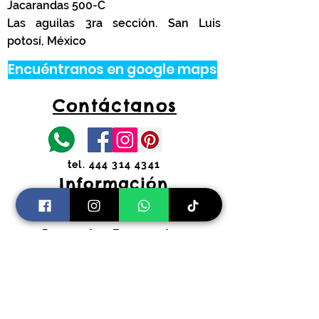
Jacarandas 500-C
Las aguilas 3ra sección. San Luis
potosí, México
Encuéntranos en google maps
Contáctanos
tel.
444 314 4341
Información
Costos de envíos y
devoluciones
Preguntas Frecuentes
Horarios:
Lunes a Viernes
11:00 am a 2:00 pm y 4:30 pm a 7:30
pm