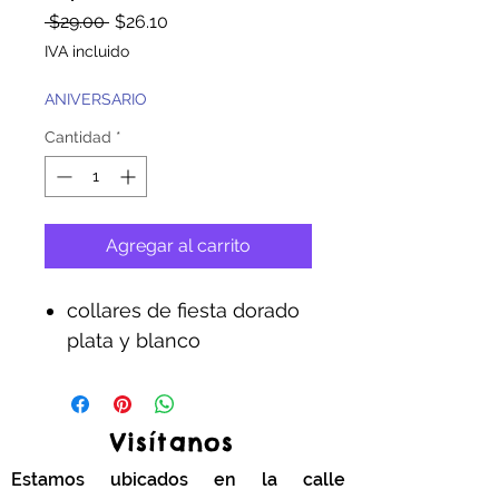
Precio
Precio
 $29.00 
$26.10
de
IVA incluido
oferta
ANIVERSARIO
Cantidad
*
Agregar al carrito
collares de fiesta dorado
plata y blanco
Visítanos
Estamos ubicados en la calle