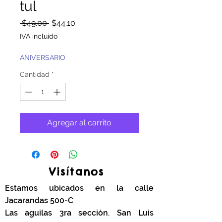
tul
Precio
Precio
 $49.00 
$44.10
de
IVA incluido
oferta
ANIVERSARIO
Cantidad
*
Agregar al carrito
Visítanos
Estamos ubicados en la calle
Jacarandas 500-C
Las aguilas 3ra sección. San Luis