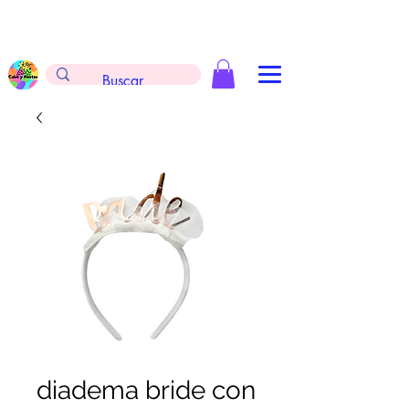
Envíos gratis en la compra de $999 pesos, no
aplica arreglos de globos, extintores y
tableros
diadema bride con