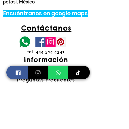
potosí, México
Encuéntranos en google maps
Contáctanos
tel.
444 314 4341
Información
Costos de envíos y
devoluciones
Preguntas Frecuentes
Horarios:
Lunes a Viernes
11:00 am a 2:00 pm y 4:30 pm a 7:30
pm
​Sábados 11:00 am a 2:00 pm
coloryfiestaslp@gmail.com