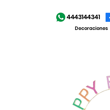
Envíos gratis en la comp
4443144341
Decoraciones