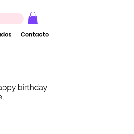
, extintores y tableros
ados
Contacto
ppy birthday
el