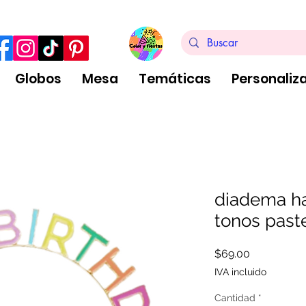
ra de $999 pesos, no aplica arreglos de globos
Globos
Mesa
Temáticas
Personaliz
diadema ha
tonos past
Precio
$69.00
IVA incluido
Cantidad
*