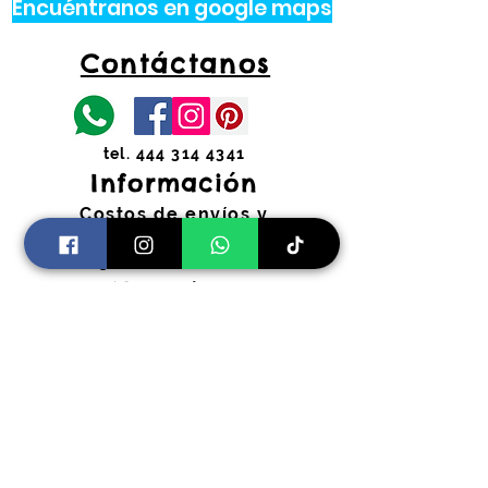
Encuéntranos en google maps
Contáctanos
tel.
444 314 4341
Información
Costos de envíos y
devoluciones
Preguntas Frecuentes
Horarios:
Lunes a Viernes
11:00 am a 2:00 pm y 4:30 pm a 7:30
pm
​Sábados 11:00 am a 2:00 pm
coloryfiestaslp@gmail.com
Pago Seguro