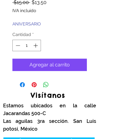
Precio
Precio
 $15.00 
$13.50
de
IVA incluido
oferta
ANIVERSARIO
Cantidad
*
Agregar al carrito
Visítanos
Estamos ubicados en la calle
Jacarandas 500-C
Las aguilas 3ra sección. San Luis
potosí, México