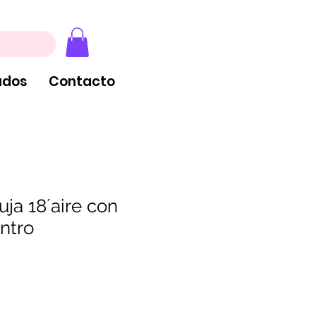
, extintores y tableros
ados
Contacto
ja 18´aire con
ntro