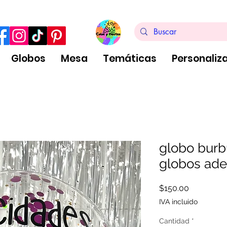
ra de $999 pesos, no aplica arreglos de globos
Globos
Mesa
Temáticas
Personaliz
globo burbu
globos ade
Precio
$150.00
IVA incluido
Cantidad
*