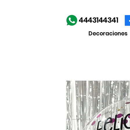
Envíos gratis en la comp
4443144341
Decoraciones