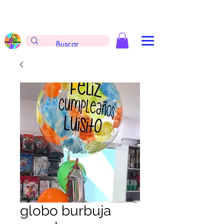
Envíos gratis en la compra de $999 pesos, no
aplica arreglos de globos, extintores y
tableros
globo burbuja