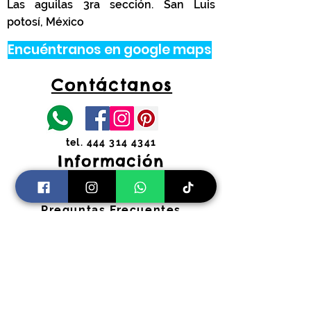
Las aguilas 3ra sección. San Luis
potosí, México
Encuéntranos en google maps
Contáctanos
tel.
444 314 4341
Información
Costos de envíos y
devoluciones
Preguntas Frecuentes
Horarios:
Lunes a Viernes
11:00 am a 2:00 pm y 4:30 pm a 7:30
pm
​Sábados 11:00 am a 2:00 pm