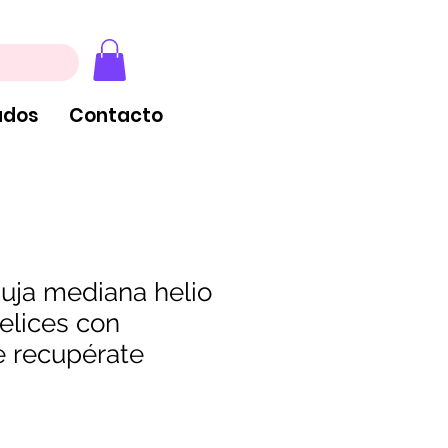
, extintores y tableros
ados
Contacto
uja mediana helio
felices con
 recupérate