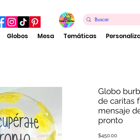
ra de $999 pesos, no aplica arreglos de globos
Globos
Mesa
Temáticas
Personaliz
Globo burb
de caritas 
mensaje de
pronto
Precio
$450.00