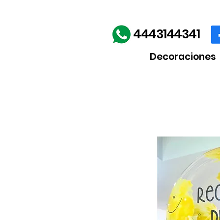
Envíos gratis en la comp
4443144341
Decoraciones