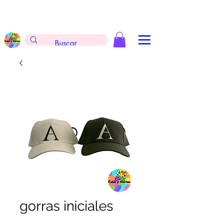
Envíos gratis en la compra de $999 pesos, no
aplica arreglos de globos, extintores y
tableros
gorras iniciales