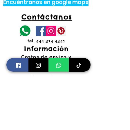
Encuéntranos en google maps
Contáctanos
tel.
444 314 4341
Información
Costos de envíos y
devoluciones
Preguntas Frecuentes
Horarios:
Lunes a Viernes
11:00 am a 2:00 pm y 4:30 pm a 7:30
pm
​Sábados 11:00 am a 2:00 pm
coloryfiestaslp@gmail.com
Pago Seguro