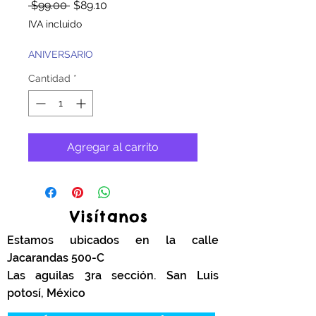
Precio
Precio
 $99.00 
$89.10
de
IVA incluido
oferta
ANIVERSARIO
Cantidad
*
Agregar al carrito
Visítanos
Estamos ubicados en la calle
Jacarandas 500-C
Las aguilas 3ra sección. San Luis
potosí, México