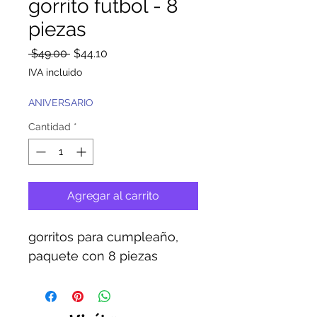
gorrito futbol - 8
piezas
Precio
Precio
 $49.00 
$44.10
de
IVA incluido
oferta
ANIVERSARIO
Cantidad
*
Agregar al carrito
gorritos para cumpleaño,
paquete con 8 piezas