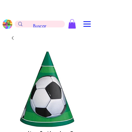
Envíos gratis en la compra de $999 pesos, no
aplica arreglos de globos, extintores y
tableros