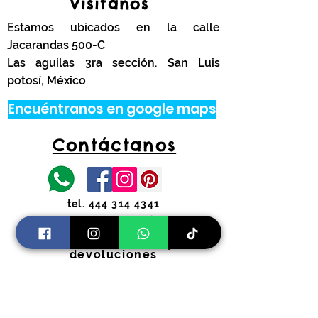
Visítanos
Estamos ubicados en la calle
Jacarandas 500-C
Las aguilas 3ra sección. San Luis
potosí, México
Encuéntranos en google maps
Contáctanos
tel.
444 314 4341
Información
Costos de envíos y
devoluciones
Preguntas Frecuentes
Horarios:
Lunes a Viernes