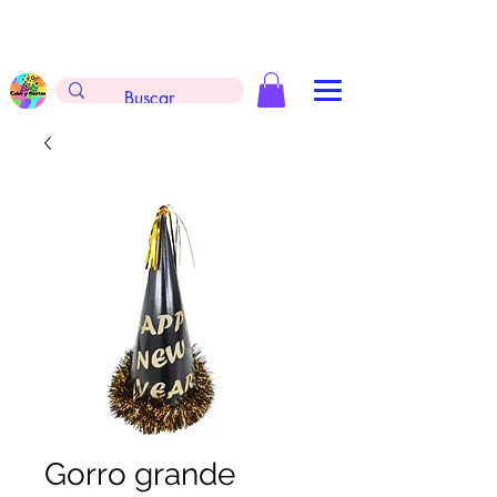
Envíos gratis en la compra de $999 pesos, no
aplica arreglos de globos, extintores y
tableros
Gorro grande