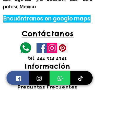
potosí, México
Encuéntranos en google maps
Contáctanos
tel.
444 314 4341
Información
Costos de envíos y
devoluciones
Preguntas Frecuentes
Horarios:
Lunes a Viernes
11:00 am a 2:00 pm y 4:30 pm a 7:30
pm
​Sábados 11:00 am a 2:00 pm