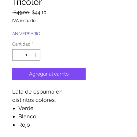
Tricolor
Precio
Precio
 $49.00 
$44.10
de
IVA incluido
oferta
ANIVERSARIO
Cantidad
*
Agregar al carrito
Lata de espuma en
distintos colores.
Verde
Blanco
Rojo