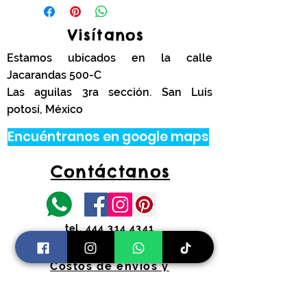
Visítanos
Estamos ubicados en la calle
Jacarandas 500-C
Las aguilas 3ra sección. San Luis
potosí, México
Encuéntranos en google maps
Contáctanos
tel.
444 314 4341
Información
Costos de envíos y
devoluciones
Preguntas Frecuentes