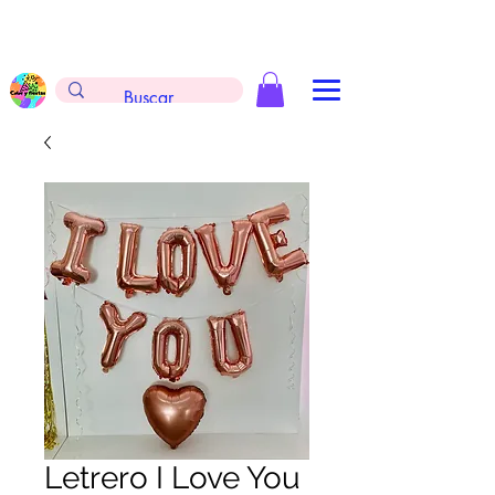
Envíos gratis en la compra de $999 pesos, no
aplica arreglos de globos, extintores y
tableros
Letrero I Love You