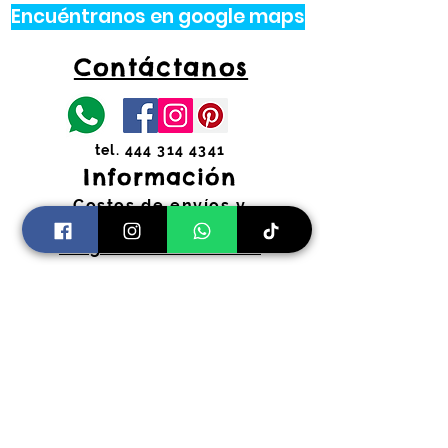
Encuéntranos en google maps
Contáctanos
tel.
444 314 4341
Información
Costos de envíos y
devoluciones
Preguntas Frecuentes
Horarios:
Lunes a Viernes
11:00 am a 2:00 pm y 4:30 pm a 7:30
pm
​Sábados 11:00 am a 2:00 pm
coloryfiestaslp@gmail.com