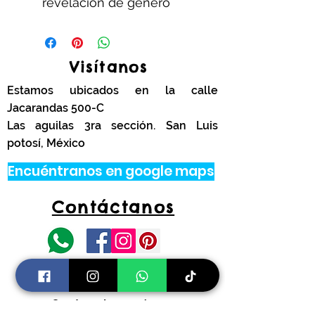
revelación de género
Visítanos
Estamos ubicados en la calle
Jacarandas 500-C
Las aguilas 3ra sección. San Luis
potosí, México
Encuéntranos en google maps
Contáctanos
tel.
444 314 4341
Información
Costos de envíos y