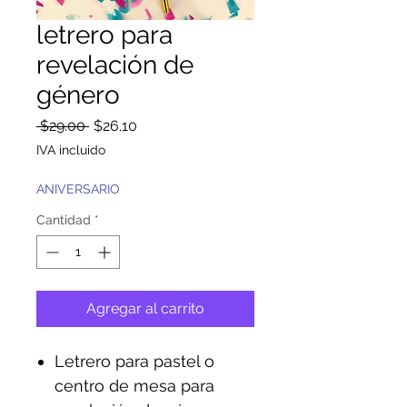
letrero para
revelación de
género
Precio
Precio
 $29.00 
$26.10
de
IVA incluido
oferta
ANIVERSARIO
Cantidad
*
Agregar al carrito
Letrero para pastel o
centro de mesa para