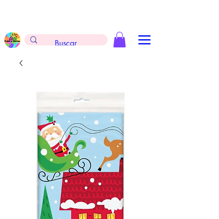
Envíos gratis en la compra de $999 pesos, no
aplica arreglos de globos, extintores y
tableros