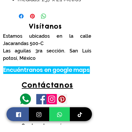
Visítanos
Estamos ubicados en la calle
Jacarandas 500-C
Las aguilas 3ra sección. San Luis
potosí, México
Encuéntranos en google maps
Contáctanos
tel.
444 314 4341
Información
Costos de envíos y
devoluciones