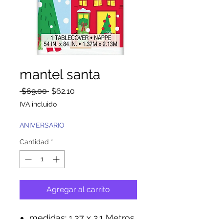
mantel santa
Precio
Precio
 $69.00 
$62.10
de
IVA incluido
oferta
ANIVERSARIO
Cantidad
*
Agregar al carrito
medidas: 1.37 x 2.1 Metros