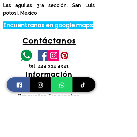
Las aguilas 3ra sección. San Luis
potosí, México
Encuéntranos en google maps
Contáctanos
tel.
444 314 4341
Información
Costos de envíos y
devoluciones
Preguntas Frecuentes
Horarios:
Lunes a Viernes
11:00 am a 2:00 pm y 4:30 pm a 7:30
pm
​Sábados 11:00 am a 2:00 pm