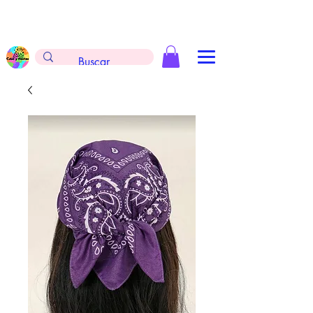
Envíos gratis en la compra de $999 pesos, no
aplica arreglos de globos, extintores y
tableros