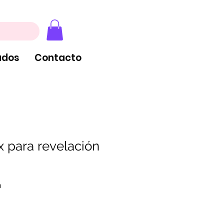
, extintores y tableros
ados
Contacto
x para revelación
Precio
0
de
oferta