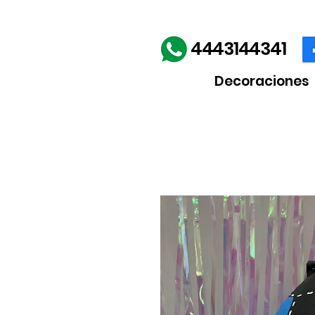
Envíos gratis en la comp
4443144341
Decoraciones