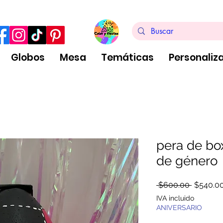
ra de $999 pesos, no aplica arreglos de globos
Globos
Mesa
Temáticas
Personaliz
pera de bo
de género
Precio
 $600.00 
$540.0
IVA incluido
ANIVERSARIO