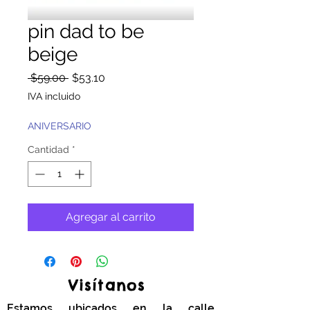
pin dad to be
beige
Precio
Precio
 $59.00 
$53.10
de
IVA incluido
oferta
ANIVERSARIO
Cantidad
*
Agregar al carrito
Visítanos
Estamos ubicados en la calle