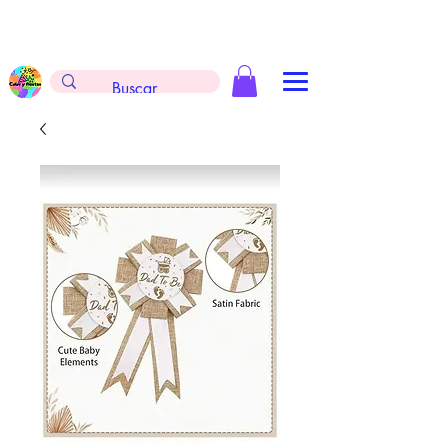
Envíos gratis en la compra de $999 pesos, no
aplica arreglos de globos, extintores y
tableros