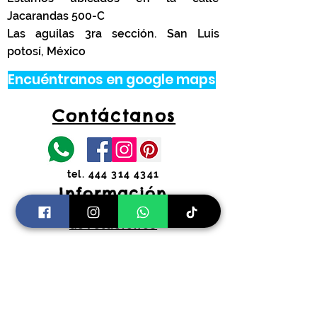
Jacarandas 500-C
Las aguilas 3ra sección. San Luis
potosí, México
Encuéntranos en google maps
Contáctanos
tel.
444 314 4341
Información
Costos de envíos y
devoluciones
Preguntas Frecuentes
Horarios:
Lunes a Viernes
11:00 am a 2:00 pm y 4:30 pm a 7:30