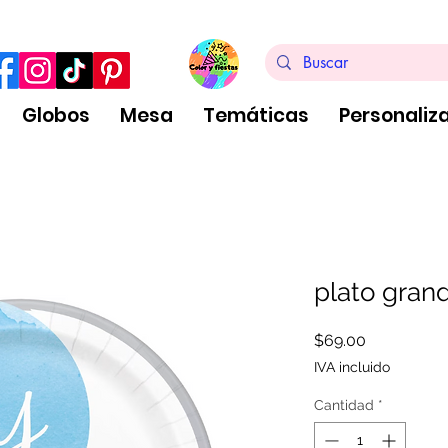
ra de $999 pesos, no aplica arreglos de globos
Globos
Mesa
Temáticas
Personaliz
plato gran
Precio
$69.00
IVA incluido
Cantidad
*