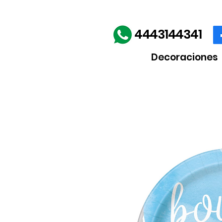
Envíos gratis en la comp
4443144341
Decoraciones