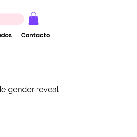
, extintores y tableros
ados
Contacto
de gender reveal