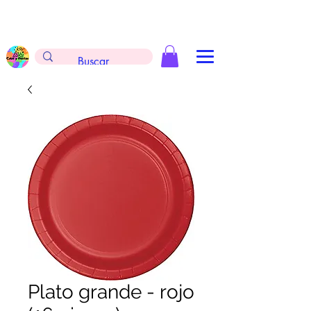
Envíos gratis en la compra de $999 pesos, no
aplica arreglos de globos, extintores y
tableros
Plato grande - rojo