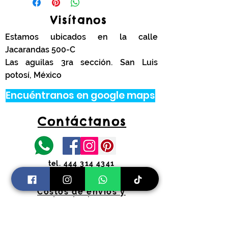
Tamaño (22.9 cm)
Color rojo
Visítanos
Paquete de 20 piezas
Estamos ubicados en la calle
Jacarandas 500-C
Las aguilas 3ra sección. San Luis
potosí, México
Encuéntranos en google maps
Contáctanos
tel.
444 314 4341
Información
Costos de envíos y
devoluciones
Preguntas Frecuentes
Horarios: