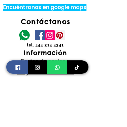
Encuéntranos en google maps
Contáctanos
tel.
444 314 4341
Información
Costos de envíos y
devoluciones
Preguntas Frecuentes
Horarios:
Lunes a Viernes
11:00 am a 2:00 pm y 4:30 pm a 7:30
pm
​Sábados 11:00 am a 2:00 pm
coloryfiestaslp@gmail.com