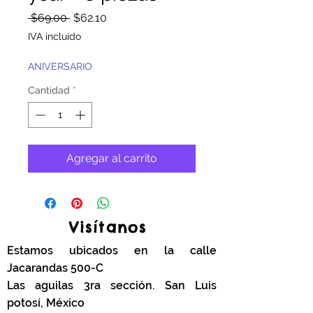
Precio
Precio
 $69.00 
$62.10
de
IVA incluido
oferta
ANIVERSARIO
Cantidad
*
Agregar al carrito
Visítanos
Estamos ubicados en la calle
Jacarandas 500-C
Las aguilas 3ra sección. San Luis
potosí, México