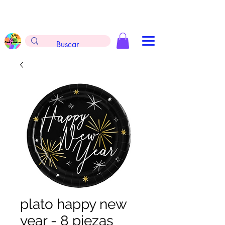
Envíos gratis en la compra de $999 pesos, no
aplica arreglos de globos, extintores y
tableros
plato happy new
year - 8 piezas