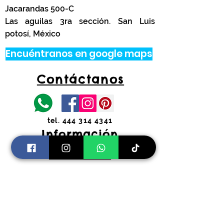
Jacarandas 500-C
Las aguilas 3ra sección. San Luis
potosí, México
Encuéntranos en google maps
Contáctanos
tel.
444 314 4341
Información
Costos de envíos y
devoluciones
Preguntas Frecuentes
Horarios:
Lunes a Viernes
11:00 am a 2:00 pm y 4:30 pm a 7:30
pm