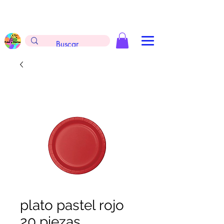
Envíos gratis en la compra de $999 pesos, no
aplica arreglos de globos, extintores y
tableros
plato pastel rojo
20 piezas