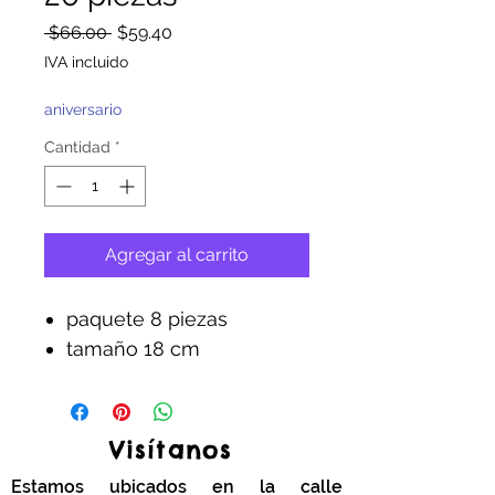
Precio
Precio
 $66.00 
$59.40
de
IVA incluido
oferta
aniversario
Cantidad
*
Agregar al carrito
paquete 8 piezas
tamaño 18 cm
Visítanos
Estamos ubicados en la calle