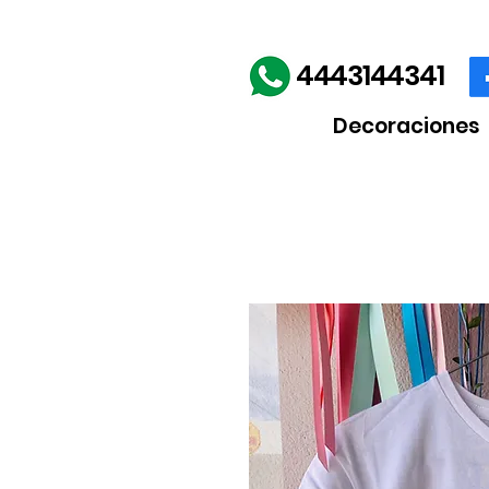
Envíos gratis en la comp
4443144341
Decoraciones