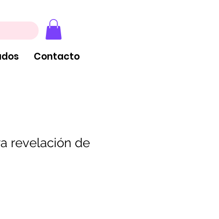
, extintores y tableros
ados
Contacto
ra revelación de