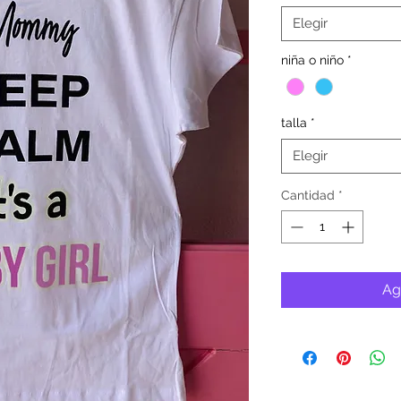
Elegir
niña o niño
*
talla
*
Elegir
Cantidad
*
Ag