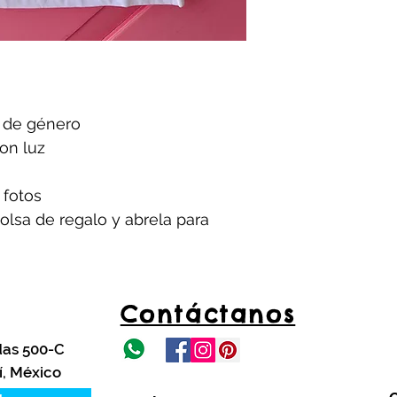
n de género
con luz
 fotos
olsa de regalo y abrela para
Contáctanos
das 500-C
í, México