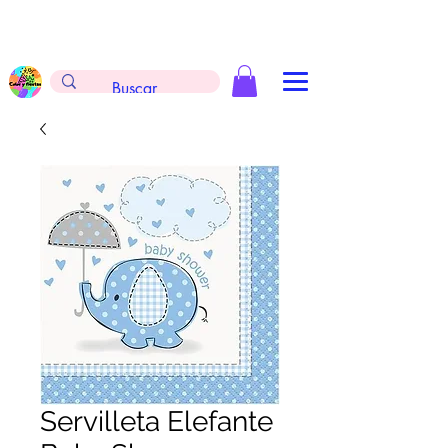
Envíos gratis en la compra de $999 pesos, no
aplica arreglos de globos, extintores y
tableros
Servilleta Elefante