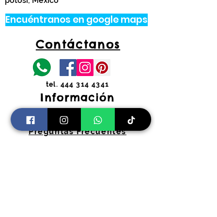
potosí, México
Encuéntranos en google maps
Contáctanos
tel.
444 314 4341
Información
Costos de envíos y
devoluciones
Preguntas Frecuentes
Horarios:
Lunes a Viernes
11:00 am a 2:00 pm y 4:30 pm a 7:30
pm
​Sábados 11:00 am a 2:00 pm
coloryfiestaslp@gmail.com