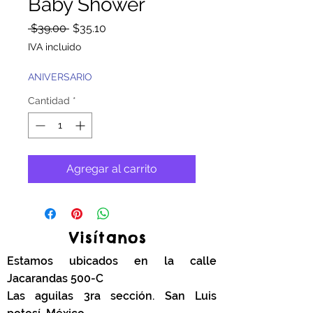
Baby Shower
Precio
Precio
 $39.00 
$35.10
de
IVA incluido
oferta
ANIVERSARIO
Cantidad
*
Agregar al carrito
Visítanos
Estamos ubicados en la calle
Jacarandas 500-C
Las aguilas 3ra sección. San Luis