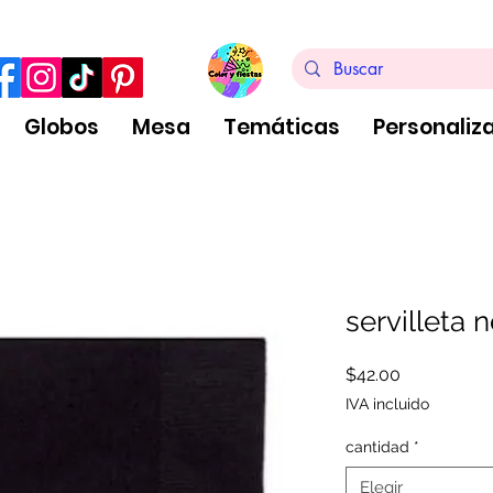
ra de $999 pesos, no aplica arreglos de globos
Globos
Mesa
Temáticas
Personaliz
servilleta 
Precio
$42.00
IVA incluido
cantidad
*
Elegir