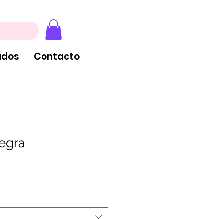
, extintores y tableros
ados
Contacto
negra