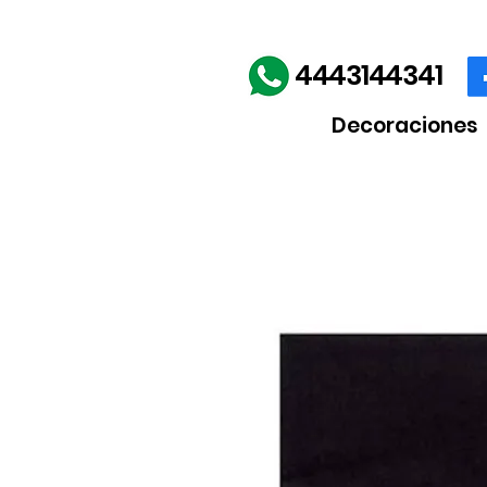
Envíos gratis en la comp
4443144341
Decoraciones