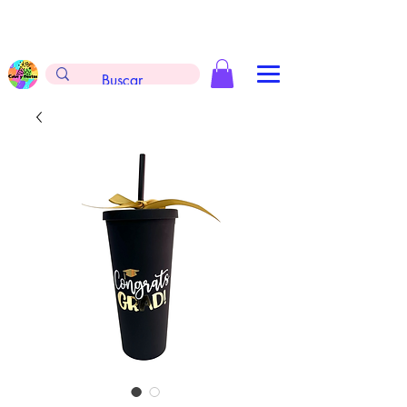
Envíos gratis en la compra de $999 pesos, no
aplica arreglos de globos, extintores y
tableros