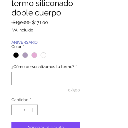
termo siliconado
doble cuerpo
Precio
Precio
 $190.00 
$171.00
de
IVA incluido
oferta
ANIVERSARIO
Color
*
¿Cómo personalizamos tu termo?
*
0/500
Cantidad
*
Agregar al carrito