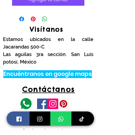
Visítanos
Estamos ubicados en la calle
Jacarandas 500-C
Las aguilas 3ra sección. San Luis
potosí, México
Encuéntranos en google maps
Contáctanos
tel.
444 314 4341
Información
Costos de envíos y