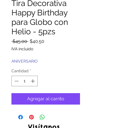
Tira Decorativa
Happy Birthday
para Globo con
Helio - 5pzs
Precio
Precio
 $45.00 
$40.50
de
IVA incluido
oferta
ANIVERSARIO
Cantidad
*
Agregar al carrito
Visítanos