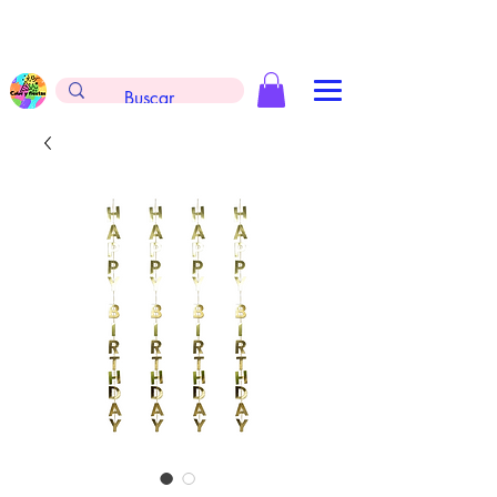
Envíos gratis en la compra de $999 pesos, no
aplica arreglos de globos, extintores y
tableros