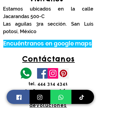
Estamos ubicados en la calle
Jacarandas 500-C
Las aguilas 3ra sección. San Luis
potosí, México
Encuéntranos en google maps
Contáctanos
tel.
444 314 4341
Información
Costos de envíos y
devoluciones
Preguntas Frecuentes
Horarios:
Lunes a Viernes