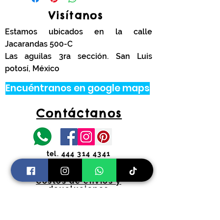
Visítanos
Estamos ubicados en la calle
Jacarandas 500-C
Las aguilas 3ra sección. San Luis
potosí, México
Encuéntranos en google maps
Contáctanos
tel.
444 314 4341
Información
Costos de envíos y
devoluciones
Preguntas Frecuentes
Horarios: