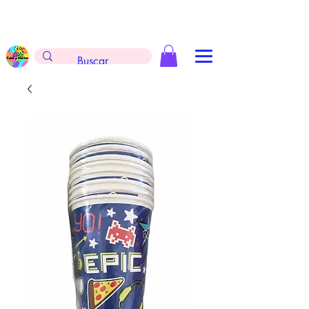
Envíos gratis en la compra de $999 pesos, no
aplica arreglos de globos, extintores y
tableros