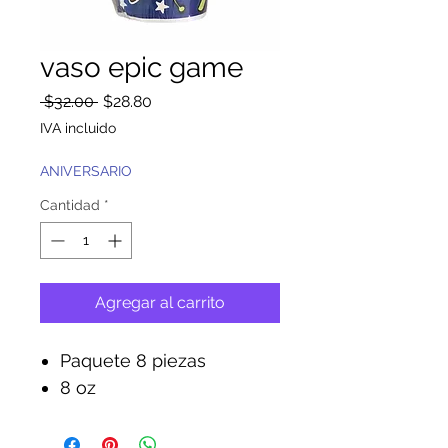
vaso epic game
Precio
Precio
 $32.00 
$28.80
de
IVA incluido
oferta
ANIVERSARIO
Cantidad
*
Agregar al carrito
Paquete 8 piezas
8 oz