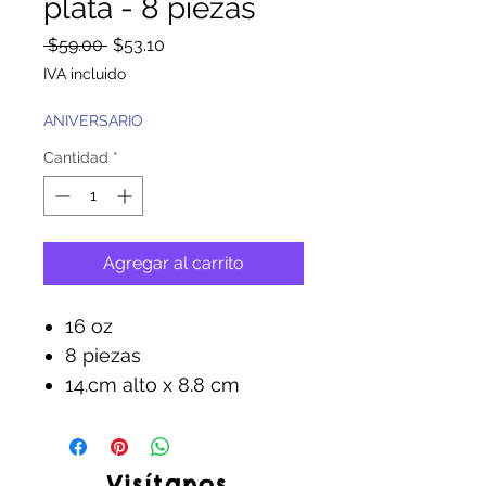
plata - 8 piezas
Precio
Precio
 $59.00 
$53.10
de
IVA incluido
oferta
ANIVERSARIO
Cantidad
*
Agregar al carrito
16 oz
8 piezas
14.cm alto x 8.8 cm
Visítanos