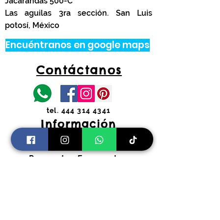
Jacarandas 500-C
Las aguilas 3ra sección. San Luis
potosí, México
Encuéntranos en google maps
Contáctanos
tel.
444 314 4341
Información
Costos de envíos y
devoluciones
Preguntas Frecuentes
Horarios:
Lunes a Viernes
11:00 am a 2:00 pm y 4:30 pm a 7:30
pm