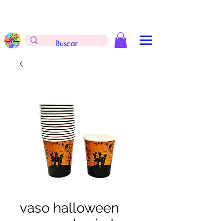
Envíos gratis en la compra de $999 pesos, no
aplica arreglos de globos, extintores y
tableros
vaso halloween