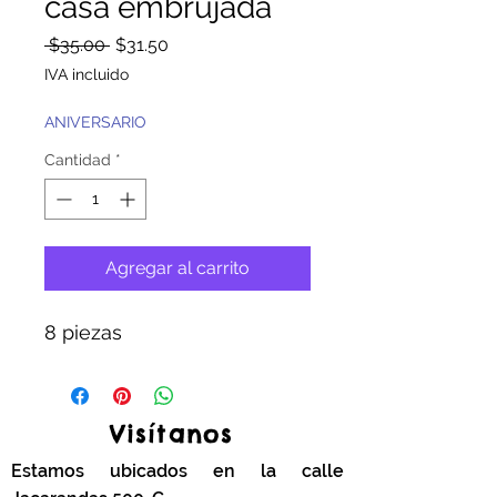
casa embrujada
Precio
Precio
 $35.00 
$31.50
de
IVA incluido
oferta
ANIVERSARIO
Cantidad
*
Agregar al carrito
8 piezas
Visítanos
Estamos ubicados en la calle