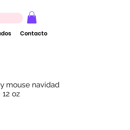
, extintores y tableros
ados
Contacto
ey mouse navidad
- 12 oz
ecio
rta