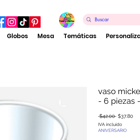
ra de $999 pesos, no aplica arreglos de globos
Globos
Mesa
Temáticas
Personaliz
vaso mick
- 6 piezas 
Precio
Pr
 $42.00 
$37.80
de
IVA incluido
ofe
ANIVERSARIO