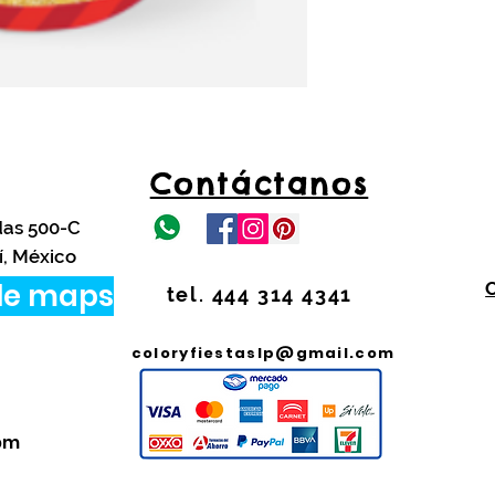
Contáctanos
das 500-C
í, México
le maps
tel. 444 314 4341
coloryfiestaslp@gmail.com
Pago Seguro
 pm