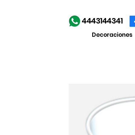
Envíos gratis en la comp
4443144341
Decoraciones